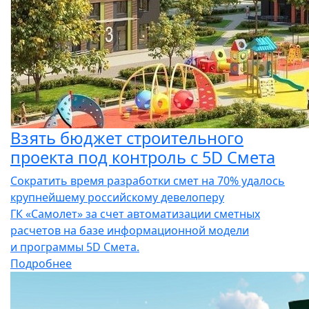
Взять бюджет строительного
проекта под контроль с 5D Смета
Сократить время разработки смет на 70% удалось
крупнейшему российскому девелоперу
ГК «Самолет» за счет автоматизации сметных
расчетов на базе информационной модели
и программы 5D Смета.
Подробнее