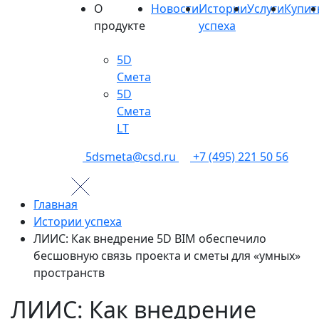
О
Новости
Истории
Услуги
Купит
продукте
успеха
5D
Смета
5D
Смета
LT
5dsmeta@csd.ru
+7 (495) 221 50 56
Главная
Истории успеха
ЛИИС: Как внедрение 5D BIM обеспечило
бесшовную связь проекта и сметы для «умных»
пространств
ЛИИС: Как внедрение