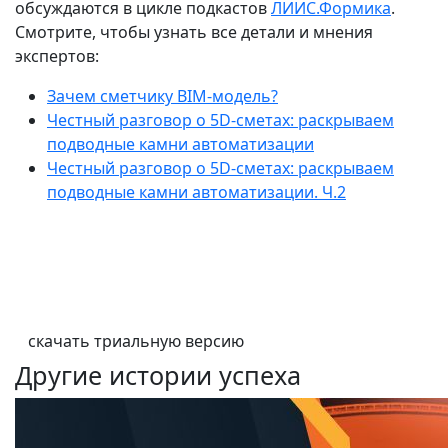
обсуждаются в цикле подкастов
ЛИИС.Формика
.
Смотрите, чтобы узнать все детали и мнения
экспертов:
Зачем сметчику BIM‑модель?
Честный разговор о 5D-сметах: раскрываем
подводные камни автоматизации
Честный разговор о 5D-сметах: раскрываем
подводные камни автоматизации. Ч.2
Пробуйте без ограничений!
Скачайте 30‑дневную бесплатную версию
и откройте новые возможности для себя!
скачать триальную версию
Другие истории успеха