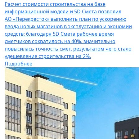
Расчет стоимости строительства на базе
информационной модели и 5D Cмета позволил
АО «Перекресток» выполнить план по ускорению
ввода новых магазинов в эксплуатацию и экономии
средств: благодаря 5D Смета рабочее время
сметчиков сократилось на 40%, значительно
повысилась точность смет, результатом чего стало
удешевление строительства на 2%.
Подробнее