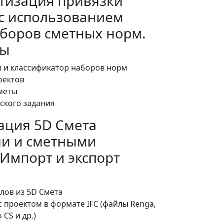
атизация привязки
с использованием
боров сметных норм.
ты
 и классификатор наборов норм
оектов
меты
ского задания
рация 5D Смета
ми и сметными
Импорт и экспорт
лов из 5D Смета
 проектом в формате IFC (файлы Renga,
 CS и др.)