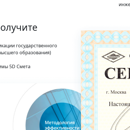
инже
получите
кации государственного
высшего образования)
ммы 5D Смета