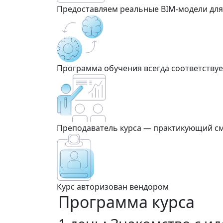
Предоставляем реальные BIM‑модели для 
Программа обучения всегда соответствуе
Преподаватель курса — практикующий см
Курс авторизован вендором
Программа курса