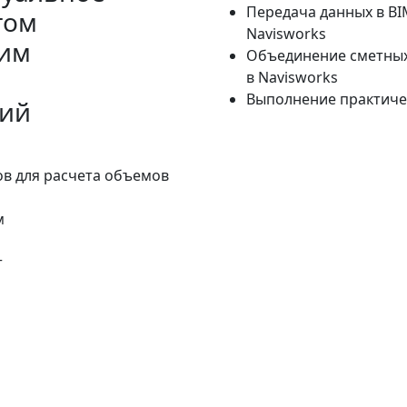
Передача данных в BI
том
Navisworks
ким
Объединение сметных
в Navisworks
Выполнение практиче
ций
в для расчета объемов
м
т