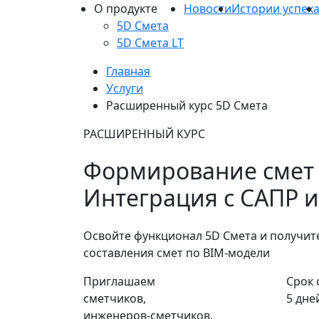
О продукте
Новости
Истории успех
5D Смета
5D Смета LT
Главная
Услуги
Расширенный курс 5D Смета
РАСШИРЕННЫЙ КУРС
Формирование смет 
Интеграция с САПР 
Освойте функционал 5D Смета и получит
составления смет по BIM‑модели
Приглашаем
Срок 
сметчиков,
5 дне
инженеров‑сметчиков,