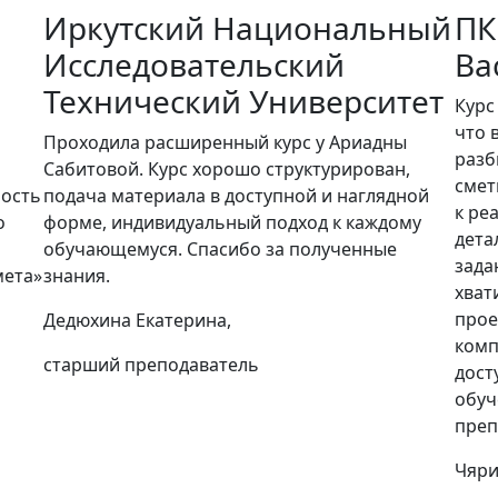
Иркутский Национальный
ПК
Исследовательский
Ва
Технический Университет
Курс
что 
Проходила расширенный курс у Ариадны
разб
Сабитовой. Курс хорошо структурирован,
смет
ность
подача материала в доступной и наглядной
к ре
о
форме, индивидуальный подход к каждому
дета
обучающемуся. Спасибо за полученные
зада
мета»
знания.
хват
прое
Дедюхина Екатерина,
комп
старший преподаватель
дост
обуч
преп
Чяри