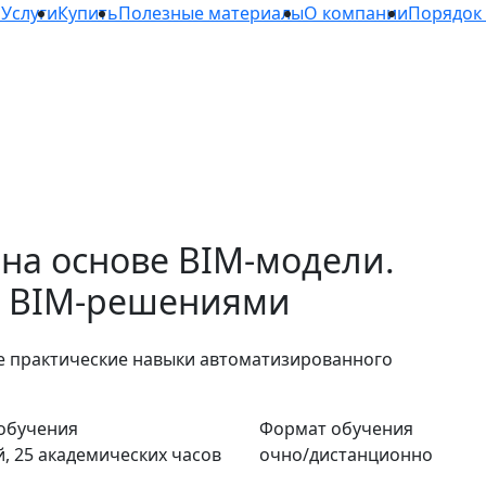
а
Услуги
Купить
Полезные материалы
О компании
Порядок
на основе BIM‑модели.
и BIM‑решениями
е практические навыки автоматизированного
обучения
Формат обучения
й, 25 академических часов
очно/дистанционно