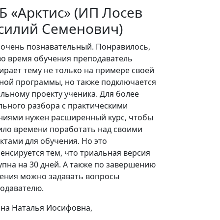
Б «Арктис» (ИП Лосев
ООО «П
силий Семенович)
Курс понравил
объясняла. Оч
 очень познавательный. Понравилось,
большой плюс.
во время обучения преподаватель
курса поддерж
ирает тему не только на примере своей
ной программы, но также подключается
Глазовская Юл
альному проекту ученика. Для более
сметчик
льного разбора с практическими
ниями нужен расширенный курс, чтобы
ило времени поработать над своими
ктами для обучения. Но это
енсируется тем, что триальная версия
упна на 30 дней. А также по завершению
ения можно задавать вопросы
одавателю.
на Наталья Иосифовна,