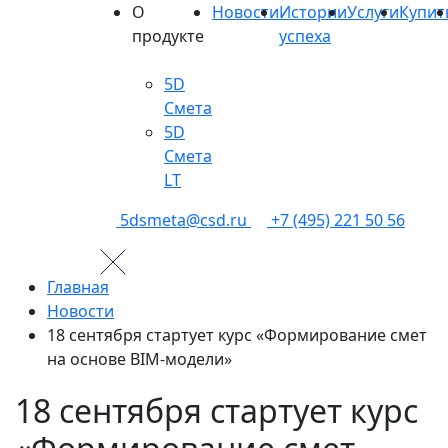
О
Новости
Истории
Услуги
Купит
продукте
успеха
5D
Смета
5D
Смета
LT
5dsmeta@csd.ru
+7 (495) 221 50 56
Главная
Новости
18 сентября стартует курс «Формирование смет
на основе BIM‑модели»
18 сентября стартует курс