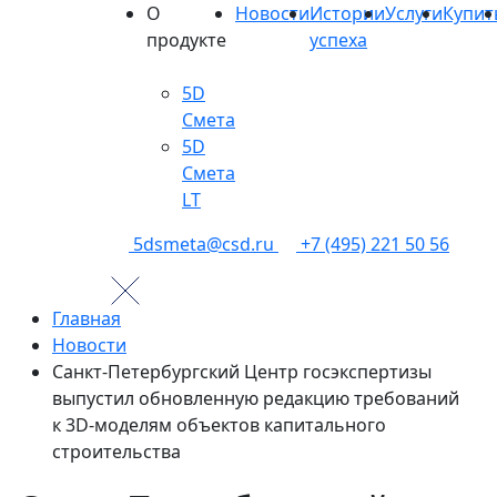
О
Новости
Истории
Услуги
Купит
продукте
успеха
5D
Смета
5D
Смета
LT
5dsmeta@csd.ru
+7 (495) 221 50 56
Главная
Новости
Санкт-Петербургский Центр госэкспертизы
выпустил обновленную редакцию требований
к 3D‑моделям объектов капитального
строительства