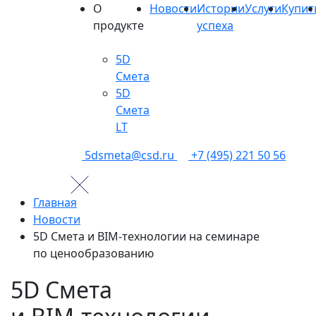
О
Новости
Истории
Услуги
Купит
продукте
успеха
5D
Смета
5D
Смета
LT
5dsmeta@csd.ru
+7 (495) 221 50 56
Главная
Новости
5D Смета и BIM‑технологии на семинаре
по ценообразованию
5D Смета