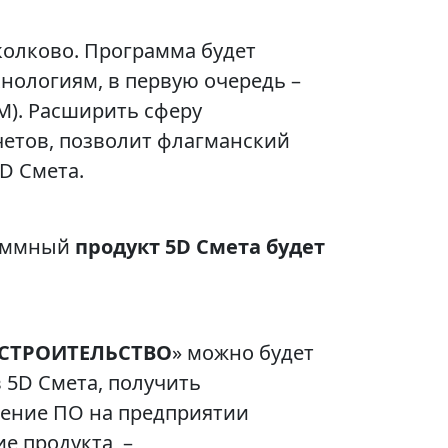
колково. Программа будет
нологиям, в первую очередь –
). Расширить сферу
четов, позволит флагманский
D Смета.
раммный
продукт 5D Смета будет
Е СТРОИТЕЛЬСТВО
» можно будет
 5D Смета, получить
рение ПО на предприятии
е продукта, –