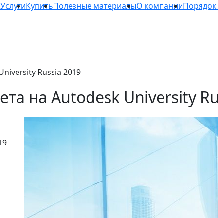
а
Услуги
Купить
Полезные материалы
О компании
Порядок
iversity Russia 2019
а на Autodesk University Ru
19