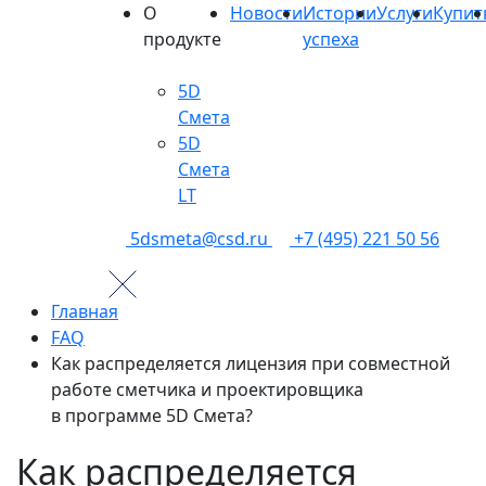
О
Новости
Истории
Услуги
Купит
продукте
успеха
5D
Смета
5D
Смета
LT
5dsmeta@csd.ru
+7 (495) 221 50 56
Главная
FAQ
Как распределяется лицензия при совместной
работе сметчика и проектировщика
в программе 5D Смета?
Как распределяется